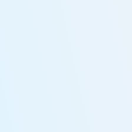
・氏名、所属会社名等プロフィールに関する情報
Contact
・メールアドレス、電話番号等連絡先に関する情報
・入力フォームその他当社が定める方法を通じてユーザーが入力また
は送信する情報
(2) ユーザーが本サービスの利用において、他のサービスと連携を許可
お電話での問い合わせ
することにより、当該他のサービスからご提供いただく情報
087-813-0233
ユーザーが、本サービスを利用するにあたり、ソーシャルネットワー
キングサービス等の他のサービスとの連携を許可した場合には、その
月〜土 10:00-17:00
許可の際にご同意いただいた内容に基づき、以下の情報を当該外部サ
ービスから収集します。
・当該外部サービスでユーザーが利用するID
メールでの問い合わせ
・その他当該外部サービスのプライバシー設定によりユーザーが連携
お問い合わせフォーム
先に開示を認めた情報
(3) ユーザーが本サービスを利用するにあたって、当社が収集する情報
当社は、本サービスへのアクセス状況やそのご利用方法に関する情報
を収集することがあります。これには以下の情報が含まれます。
・リファラ
・IPアドレス
ホーム
事業内容
実績紹介
会社概要
採用情報
契約までの流れ
お知らせ