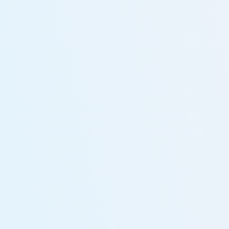
ービス（以下「本サービス」といいます。）における、ユーザーにつ
いての個人情報を含む利用者情報の取扱いについて、以下のとおりプ
ライバシーポリシー（以下「本ポリシー」といいます。）を定めます。
1.収集する利用者情報及び収集方法
プライバシーポリシーに同意します
本ポリシーにおいて、「利用者情報」とは、ユーザーの識別に係る情
報、通信サービス上の行動履歴、その他ユーザーまたはユーザーの端
末に関連して生成または蓄積された情報であって、本ポリシーに基づき
当社が収集するものを意味するものとします。本サービスにおいて当
送信する
社が収集する利用者情報は、その収集方法に応じて、以下のようなも
のとなります。
(1) ユーザーからご提供いただく情報 本サービスを利用するために、ま
たは本サービスの利用を通じてユーザーからご提供いただく情報は以
下のとおりです。