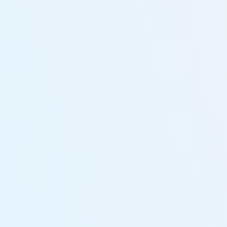
特に、最近の倒産件数の増加には驚きました。物価高や人手不足などの
影響で、多くの企業が存続に苦しんでいる現状は、私たち自身や次の世
代にも大きな影響を与える可能性があると感じました。こうした環境の
中で、私たちも変化に適応していく必要があると痛感しました。
一覧へ戻る
Contact
お電話での問い合わせ
087-813-0233